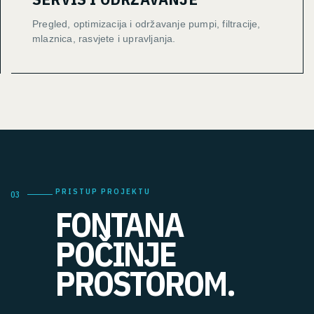
Pregled, optimizacija i održavanje pumpi, filtracije,
mlaznica, rasvjete i upravljanja.
PRISTUP PROJEKTU
03
FONTANA
POČINJE
PROSTOROM.