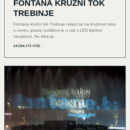
FONTANA KRUŽNI TOK
TREBINJE
Fontana kružni tok Trebinje nalazi se na kružnom toku
u centru grada i puštena je u rad s LED bijelom
rasvjetom. Na lokaciji...
SAZNAJTE VIŠE
→